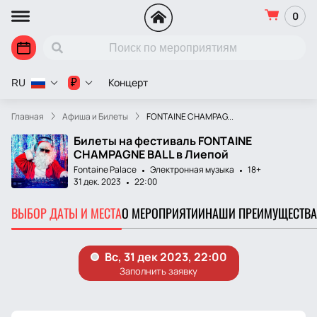
0
Концерт
₽
RU
Главная
Афиша и Билеты
FONTAINE CHAMPAG...
Билеты на фестиваль FONTAINE
CHAMPAGNE BALL в Лиепой
Fontaine Palace
Электронная музыка
18+
31 дек. 2023
22:00
ВЫБОР ДАТЫ И МЕСТА
О МЕРОПРИЯТИИ
НАШИ ПРЕИМУЩЕСТВА