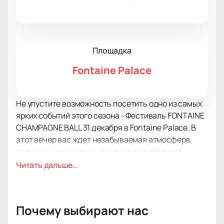
Площадка
Fontaine Palace
Не упустите возможность посетить одно из самых
ярких событий этого сезона - Фестиваль FONTAINE
CHAMPAGNE BALL 31 декабря в Fontaine Palace. В
этот вечер вас ждет незабываемая атмосфера,
отличная музыка и, конечно же, шампанское!
Организаторы мероприятия приготовили для вас
Читать дальше...
настоящий музыкальный фестиваль. В течение
всей ночи за воспроизведение самых модных и
актуальных треков будут отвечать Dj Grodžis и DJ
Почему выбирают нас
Kuchis, а также группа "The Rollkeys" – новое имя на
латвийской блюзовой сцене.