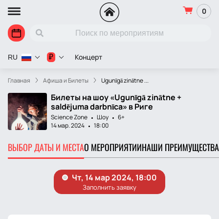
0
Концерт
₽
RU
Главная
Афиша и Билеты
Ugunīgā zinātne ...
Билеты на шоу «Ugunīgā zinātne +
saldējuma darbnīca» в Риге
Science Zone
Шоу
6+
14 мар. 2024
18:00
ВЫБОР ДАТЫ И МЕСТА
О МЕРОПРИЯТИИ
НАШИ ПРЕИМУЩЕСТВА