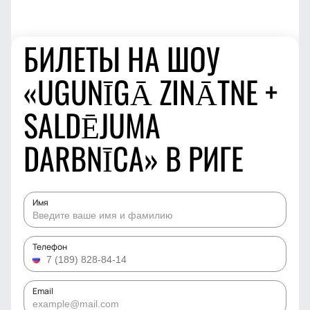
БИЛЕТЫ НА ШОУ
«UGUNĪGĀ ZINĀTNE +
SALDĒJUMA
DARBNĪCA» В РИГЕ
Имя
Телефон
Email