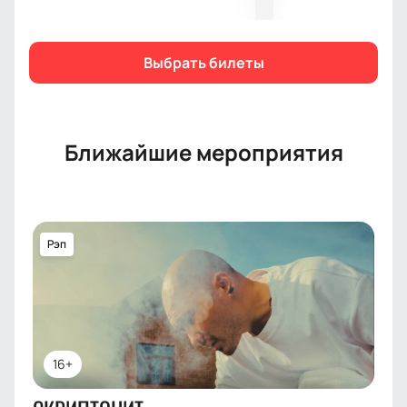
близким вечер, полный ностальгии и музыкального
восторга.
Купить билеты
на нашем сайте — это
ваш первый шаг к незабываемым впечатлениям. Не
Выбрать билеты
пропустите этот шанс!
Ближайшие мероприятия
Рэп
16+