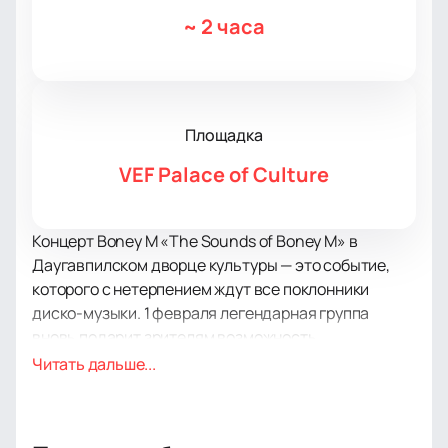
~
2 часа
Площадка
VEF Palace of Culture
Концерт Boney M «The Sounds of Boney M» в
Даугавпилском дворце культуры — это событие,
которого с нетерпением ждут все поклонники
диско-музыки. 1 февраля легендарная группа
вновь подарит зрителям возможность
насладиться своими бессмертными хитами,
Читать дальше...
такими как «Daddy Cool», «Ma Baker», «Sunny» и
многими другими. Это будет незабываемый вечер,
наполненный энергией и яркими эмоциями.