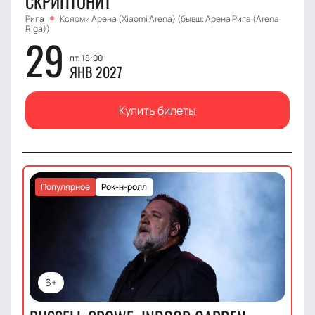
СКРИПТОНИТ
Рига
Ксяоми Арена (Xiaomi Arena) (бывш. Арена Рига (Arena
Riga))
29
пт, 18:00
ЯНВ 2027
Купить билеты
Популярное
Рок-н-ролл
6+