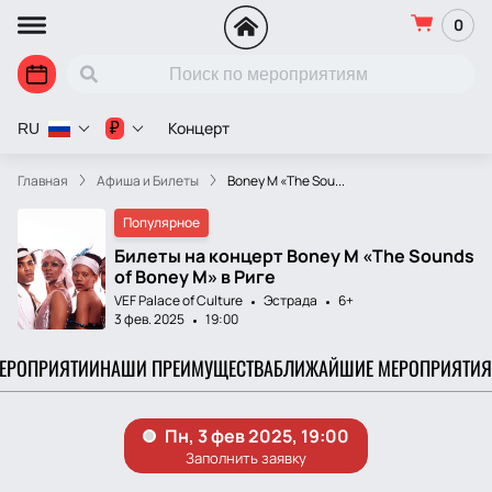
0
Концерт
₽
RU
Главная
Афиша и Билеты
Boney M «The Sou...
Популярное
Билеты на концерт Boney M «The Sounds
of Boney M» в Риге
VEF Palace of Culture
Эстрада
6+
3 фев. 2025
19:00
МЕРОПРИЯТИИ
НАШИ ПРЕИМУЩЕСТВА
БЛИЖАЙШИЕ МЕРОПРИЯТИЯ