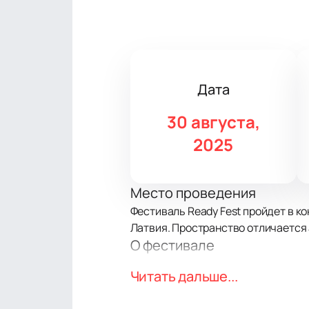
Дата
30 августа,
2025
Место проведения
Фестиваль Ready Fest пройдет в ко
Латвия. Пространство отличается 
О фестивале
Ready Fest — музыкальное событие
Читать дальше...
качественным звуком. Гости услыш
направлений: поп, рок и другие ст