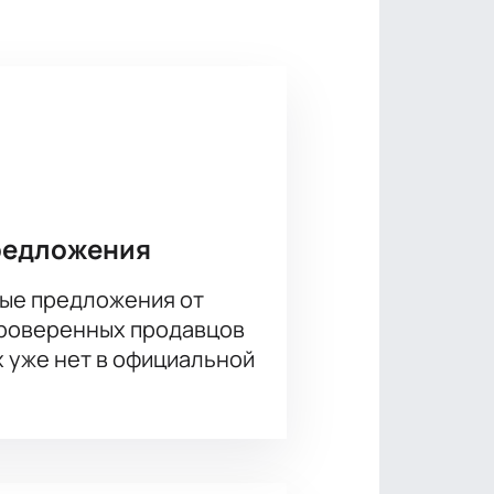
ирает удобную позицию для
асположении кресел.
редложения
ые предложения от
проверенных продавцов
х уже нет в официальной