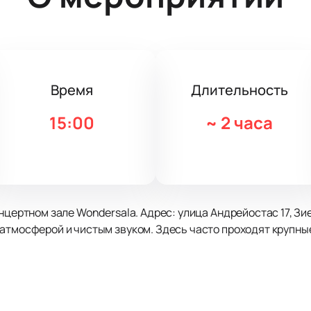
Время
Длительность
15:00
~
2 часа
нцертном зале Wondersala. Адрес: улица Андрейостас 17, Зие
атмосферой и чистым звуком. Здесь часто проходят крупны
. На сцене выступят известные и новые артисты. Каждый ном
ат свежие треки и популярные композиции разных лет. Про
или. Фестиваль дарит эмоции живого концерта и творчества.