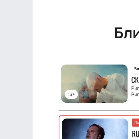
Бл
Рэ
СК
Ри
Риг
16+
По
RU