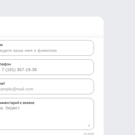
мя
елефон
ail
мментарий к заявке
0
/
100