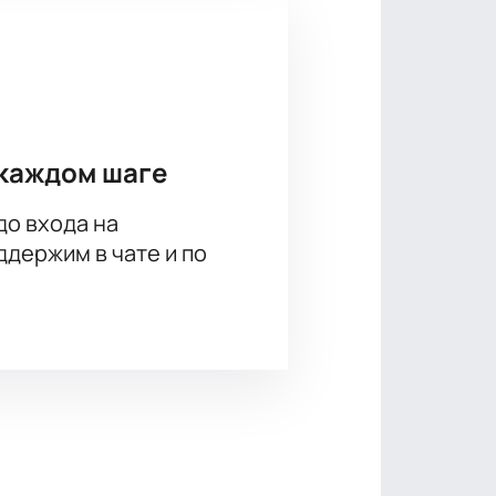
каждом шаге
до входа на
держим в чате и по