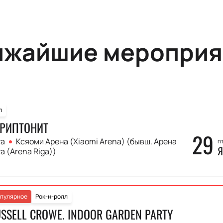
ижайшие мероприя
п
РИПТОНИТ
29
га
Ксяоми Арена (Xiaomi Arena) (бывш. Арена
пт
Я
а (Arena Riga))
пулярное
Рок-н-ролл
SSELL CROWE. INDOOR GARDEN PARTY