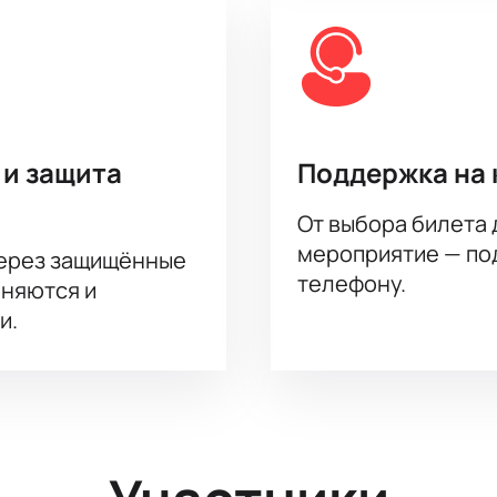
 и защита
Поддержка на 
От выбора билета 
мероприятие — под
через защищённые
телефону.
аняются и
и.