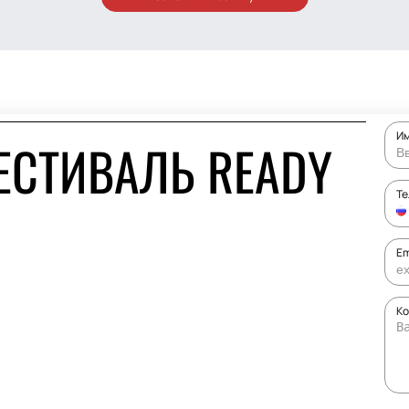
И
ЕСТИВАЛЬ READY
Т
Em
Ко