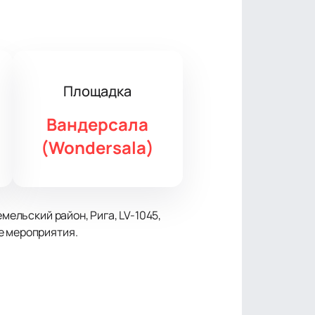
Площадка
Вандерсала
(Wondersala)
мельский район, Рига, LV-1045,
е мероприятия.
ер — отдельное шоу со светом и
грамма включает музыку разных