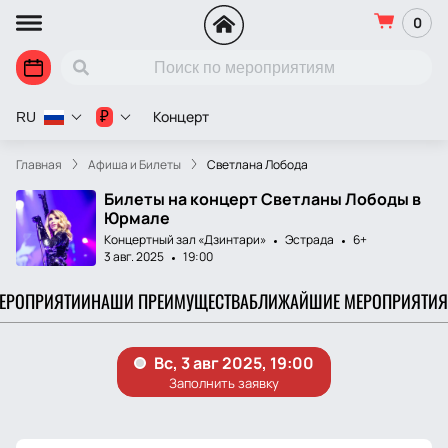
0
Концерт
₽
RU
Главная
Афиша и Билеты
Светлана Лобода
Билеты на концерт Светланы Лободы в
Юрмале
Концертный зал «Дзинтари»
Эстрада
6+
3 авг. 2025
19:00
МЕРОПРИЯТИИ
НАШИ ПРЕИМУЩЕСТВА
БЛИЖАЙШИЕ МЕРОПРИЯТИЯ