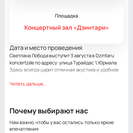
Площадка
Концертный зал «Дзинтари»
Дата и место проведения
Светлана Лобода выступит 3 августа в Dzintaru
koncertzāle по адресу: улица Турайдас 1, Юрмала.
Здесь всегда царит отличная акустика и удобное
расположение, поэтому зрители легко доберутся
Читать дальше...
до площадки.
О концерте
Светлана Лобода радует публику своим голосом и
яркой энергетикой. Каждый ее сольный вечер
Почему выбирают нас
собирает поклонников и любителей современной
музыки. В этот раз гости увидят новое шоу с
Нам важно, чтобы у вас остались только яркие
последними песнями и узнаваемыми треками.
впечатления