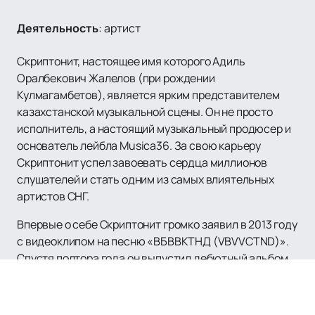
Деятельность
:
артист
Скриптонит, настоящее имя которого Адиль
Оралбекович Жалелов (при рождении
Кулмагамбетов), является ярким представителем
казахстанской музыкальной сцены. Он не просто
исполнитель, а настоящий музыкальный продюсер и
основатель лейбла Musica36. За свою карьеру
Скриптонит успел завоевать сердца миллионов
слушателей и стать одним из самых влиятельных
артистов СНГ.
Впервые о себе Скриптонит громко заявил в 2013 году
с видеоклипом на песню «ВБВВКТНД (VBVVCTND)».
Спустя полтора года он выпустил дебютный альбом
«Дом с нормальными явлениями», который
моментально стал культовым и закрепил за ним
статус одного из лучших рэперов русскоязычного