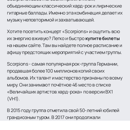
объединяющим классический хард-рок и лирические
гитарные баллады. Именно эта комбинация делает их
музыку неповторимой и захватывающей.
Хотите посетить концерт «Scorpions» и ощутить всю
их энергию вживую? Легко и быстро
купите билеты
на нашем сайте. Там вы найдете полное расписание и
афишу предстоящих мероприятий с участием группы.
Scorpions - самая популярная рок-группа Германии,
продавшая более 100 миллионов копий своих
альбомов. Их талант и мастерство признаны по всему
миру. Они занимают почётное 46 место в списке
«Величайших артистов хард-рока» по версии ВХ1
(VH1).
В 2015 году группа отметила свой 50-летний юбилей
грандиозным туром. В 2017 они продолжали
завоевывать публику.