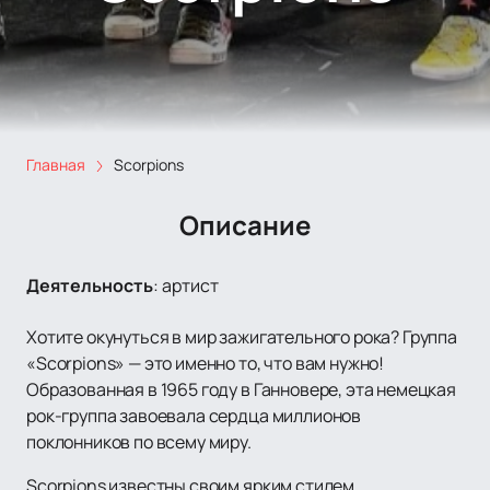
Главная
Scorpions
Описание
Деятельность
:
артист
Хотите окунуться в мир зажигательного рока? Группа
«Scorpions» — это именно то, что вам нужно!
Образованная в 1965 году в Ганновере, эта немецкая
рок-группа завоевала сердца миллионов
поклонников по всему миру.
Scorpions известны своим ярким стилем,