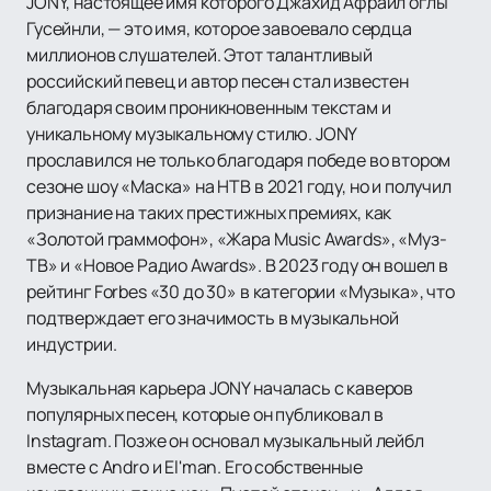
JONY, настоящее имя которого Джахид Афраил оглы
Гусейнли, — это имя, которое завоевало сердца
миллионов слушателей. Этот талантливый
российский певец и автор песен стал известен
благодаря своим проникновенным текстам и
уникальному музыкальному стилю. JONY
прославился не только благодаря победе во втором
сезоне шоу «Маска» на НТВ в 2021 году, но и получил
признание на таких престижных премиях, как
«Золотой граммофон», «Жара Music Awards», «Муз-
ТВ» и «Новое Радио Awards». В 2023 году он вошел в
рейтинг Forbes «30 до 30» в категории «Музыка», что
подтверждает его значимость в музыкальной
индустрии.
Музыкальная карьера JONY началась с каверов
популярных песен, которые он публиковал в
Instagram. Позже он основал музыкальный лейбл
вместе с Andro и El'man. Его собственные