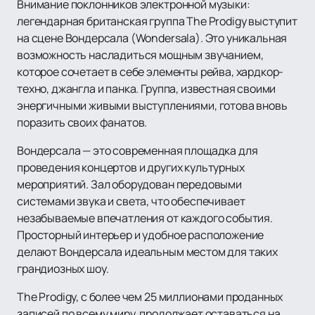
Внимание поклонников электронной музыки:
легендарная британская группа The Prodigy выступит
на сцене Вондерсала (Wondersala). Это уникальная
возможность насладиться мощным звучанием,
которое сочетает в себе элементы рейва, хардкор-
техно, джангла и панка. Группа, известная своими
энергичными живыми выступлениями, готова вновь
поразить своих фанатов.
Вондерсала — это современная площадка для
проведения концертов и других культурных
мероприятий. Зал оборудован передовыми
системами звука и света, что обеспечивает
незабываемые впечатления от каждого события.
Просторный интерьер и удобное расположение
делают Вондерсала идеальным местом для таких
грандиозных шоу.
The Prodigy, с более чем 25 миллионами проданных
записей по всему миру, продолжает оставаться на