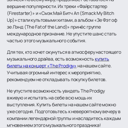
вершине популярности. Их треки «Файрстартер
(Firestarter)» и «Смэк Май Битч Ап (Smack My Bitch
Up)» стали культовыми хитами, а альбом «Зе Фэт оф
зе Лэнд (The Fat of the Land)» принёс группе
международное признание. Не упустите шанс стать
частью этого музыкального события.
Для тех, кто хочет окунуться в атмосферу настоящего
музыкального драйва, есть возможность
купить
билеты на концерт «The Prodigy»
на нашем сайте.
Учитывая огромный интерес к мероприятию,
рекомендуем не откладывать покупку билетов.
Не упустите возможность увидеть The Prodigy
вживую и испытать на себе всю мощь их
выступления. Купить билеты на нашем сайте можно
уже сегодня. Подготовьтесь к невероятному вечеру в
компании легендарной группы и насладитесь каждым
мгновением этого музыкального праздника!