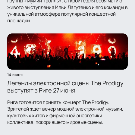
группы «Мумий Тролль». Откройте для себя магию
живого выступления Ильи Лагутенко и его команды в
уникальной атмосфере популярной концертной
площадки.
14 июня
Легенды электронной сцены The Prodigy
выступят в Риге 27 июня
Рига готовится принять концерт The Prodigy.
Зрителей ждёт вечер мощной электронной музыки,
культовых хитов и фирменной энергетики
коллектива, покорившего мировые сцены.