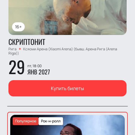
16+
СКРИПТОНИТ
Рига
Ксяоми Арена (Xiaomi Arena) (бывш. Арена Рига (Arena
Riga))
29
пт, 18:00
ЯНВ 2027
Купить билеты
Популярное
Рок-н-ролл