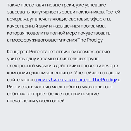
также представят новые треки, уже успевшие
завоевать популярность среди поклонников. Гостей
вечера ждут впечатляющие световые эффекты,
качественный звук и насыщенная программа,
которая позволит в полной мере почувствовать
атмосферу живого выступления The Prodigy.
Концерт в Риге станет отличной возможностью
увидеть одну из самых влиятельных групп
электронной музыки в действии и провести вечер в
компании единомышленников. Уже сейчас на нашем
сайте можно
купить билеты на концерт The Prodigy
в
Риге и стать частью масштабного музыкального
события, которое обещает оставить яркие
впечатления у всех гостей.