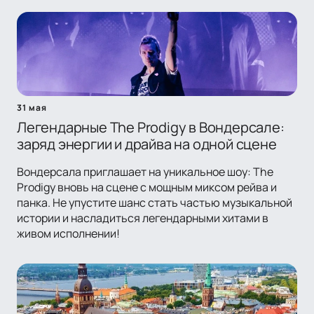
31 мая
Легендарные The Prodigy в Вондерсале:
заряд энергии и драйва на одной сцене
Вондерсала приглашает на уникальное шоу: The
Prodigy вновь на сцене с мощным миксом рейва и
панка. Не упустите шанс стать частью музыкальной
истории и насладиться легендарными хитами в
живом исполнении!