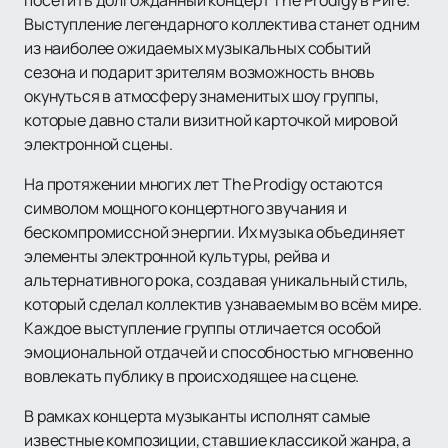
посетить долгожданный концерт The Prodigy в Риге.
Выступление легендарного коллектива станет одним
из наиболее ожидаемых музыкальных событий
сезона и подарит зрителям возможность вновь
окунуться в атмосферу знаменитых шоу группы,
которые давно стали визитной карточкой мировой
электронной сцены.
На протяжении многих лет The Prodigy остаются
символом мощного концертного звучания и
бескомпромиссной энергии. Их музыка объединяет
элементы электронной культуры, рейва и
альтернативного рока, создавая уникальный стиль,
который сделал коллектив узнаваемым во всём мире.
Каждое выступление группы отличается особой
эмоциональной отдачей и способностью мгновенно
вовлекать публику в происходящее на сцене.
В рамках концерта музыканты исполнят самые
известные композиции, ставшие классикой жанра, а