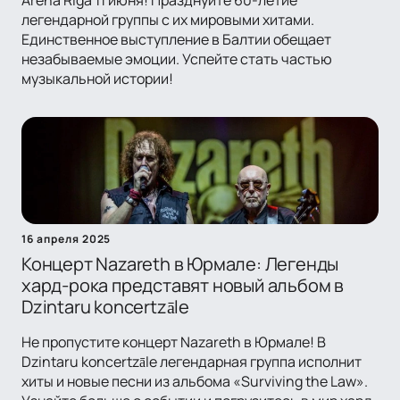
Arena Riga 11 июня! Празднуйте 60-летие
легендарной группы с их мировыми хитами.
Единственное выступление в Балтии обещает
незабываемые эмоции. Успейте стать частью
музыкальной истории!
16 апреля 2025
Концерт Nazareth в Юрмале: Легенды
хард-рока представят новый альбом в
Dzintaru koncertzāle
Не пропустите концерт Nazareth в Юрмале! В
Dzintaru koncertzāle легендарная группа исполнит
хиты и новые песни из альбома «Surviving the Law».